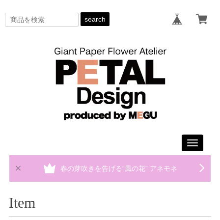
search
Toggle
navigati
春の芽吹きを告げる”風の花” アネモネ
Item