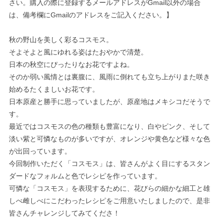
さい。購入の際に登録するメールアドレスがGmail以外の場合
は、備考欄にGmailのアドレスをご記入ください。】
秋の野山を美しく彩るコスモス。
そよそよと風にゆれる姿はたおやかで清楚。
日本の秋空にぴったりなお花ですよね。
そのか弱い風情とは裏腹に、風雨に倒れても立ち上がりまた咲き
始めるたくましいお花です。
日本原産と勝手に思っていましたが、原産地はメキシコだそうで
す。
最近ではコスモスの色の種類も豊富になり、白やピンク、そして
淡い紫と可憐なものが多いですが、オレンジや黄色など様々な色
が出回っています。
今回制作いただく「コスモス」は、皆さんがよく目にするスタン
ダードなフォルムと色でレシピを作っています。
可憐な「コスモス」を表現するために、花びらの細かな細工と雄
しべ雌しべにこだわったレシピをご用意いたしましたので、是非
皆さんチャレンジしてみてくださ！